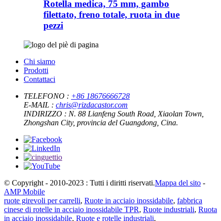
Rotella medica, 75 mm, gambo
filettato, freno totale, ruota in due
pezzi
Chi siamo
Prodotti
Contattaci
TELEFONO :
+86 18676666728
E-MAIL :
chris@rizdacastor.com
INDIRIZZO :
N. 88 Lianfeng South Road, Xiaolan Town,
Zhongshan City, provincia del Guangdong, Cina.
© Copyright - 2010-2023 : Tutti i diritti riservati.
Mappa del sito
-
AMP Mobile
ruote girevoli per carrelli
,
Ruote in acciaio inossidabile
,
fabbrica
cinese di rotelle in acciaio inossidabile TPR
,
Ruote industriali
,
Ruota
in acciaio inossidabile
,
Ruote e rotelle industriali
,