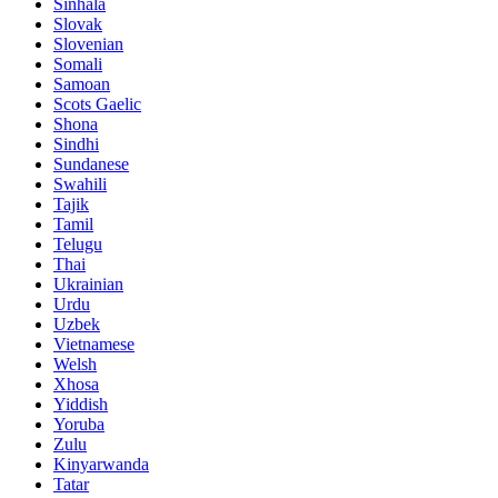
Sinhala
Slovak
Slovenian
Somali
Samoan
Scots Gaelic
Shona
Sindhi
Sundanese
Swahili
Tajik
Tamil
Telugu
Thai
Ukrainian
Urdu
Uzbek
Vietnamese
Welsh
Xhosa
Yiddish
Yoruba
Zulu
Kinyarwanda
Tatar