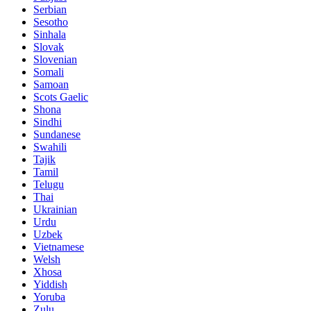
Serbian
Sesotho
Sinhala
Slovak
Slovenian
Somali
Samoan
Scots Gaelic
Shona
Sindhi
Sundanese
Swahili
Tajik
Tamil
Telugu
Thai
Ukrainian
Urdu
Uzbek
Vietnamese
Welsh
Xhosa
Yiddish
Yoruba
Zulu