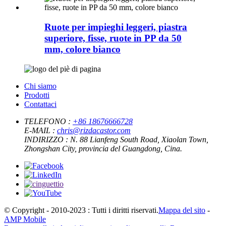
Ruote per impieghi leggeri, piastra
superiore, fisse, ruote in PP da 50
mm, colore bianco
Chi siamo
Prodotti
Contattaci
TELEFONO :
+86 18676666728
E-MAIL :
chris@rizdacastor.com
INDIRIZZO :
N. 88 Lianfeng South Road, Xiaolan Town,
Zhongshan City, provincia del Guangdong, Cina.
© Copyright - 2010-2023 : Tutti i diritti riservati.
Mappa del sito
-
AMP Mobile