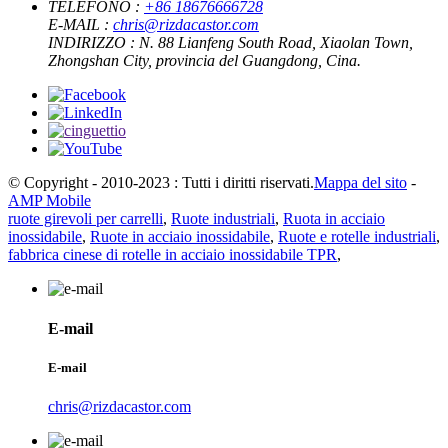
TELEFONO :
+86 18676666728
E-MAIL :
chris@rizdacastor.com
INDIRIZZO :
N. 88 Lianfeng South Road, Xiaolan Town,
Zhongshan City, provincia del Guangdong, Cina.
© Copyright - 2010-2023 : Tutti i diritti riservati.
Mappa del sito
-
AMP Mobile
ruote girevoli per carrelli
,
Ruote industriali
,
Ruota in acciaio
inossidabile
,
Ruote in acciaio inossidabile
,
Ruote e rotelle industriali
,
fabbrica cinese di rotelle in acciaio inossidabile TPR
,
E-mail
E-mail
chris@rizdacastor.com