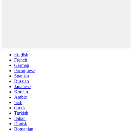
English
French
German
Portuguese
Spanish
Russian
Japanese
Korean
Arabic
Irish
Greek
Turkish
Italian
Danish
Romanian