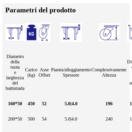
Parametri del prodotto
Diametro
della
Di
ruota
Carico
Asse
Piastra/alloggiamento
Complessivamente
e
(kg)
Offset
Spessore
Altezza
larghezza
del
s
battistrada
160*50
450
52
5.0|4.0
196
1
200*50
500
54
5.0|4.0
240
1