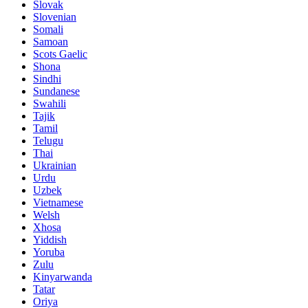
Slovak
Slovenian
Somali
Samoan
Scots Gaelic
Shona
Sindhi
Sundanese
Swahili
Tajik
Tamil
Telugu
Thai
Ukrainian
Urdu
Uzbek
Vietnamese
Welsh
Xhosa
Yiddish
Yoruba
Zulu
Kinyarwanda
Tatar
Oriya