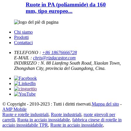
Ruote in PA (poliammide) da 160
mm, tipo europeo...
Chi siamo
Prodotti
Contattaci
TELEFONO :
+86 18676666728
E-MAIL :
chris@rizdacastor.com
INDIRIZZO :
N. 88 Lianfeng South Road, Xiaolan Town,
Zhongshan City, provincia del Guangdong, Cina.
© Copyright - 2010-2023 : Tutti i diritti riservati.
Mappa del sito
-
AMP Mobile
Ruote e rotelle industriali
,
Ruote industriali
,
ruote girevoli per
carrelli
,
Ruota in acciaio inossidabile
,
fabbrica cinese di rotelle in
acciaio inossidabile TPR
,
Ruote in acciaio inossidabile
,