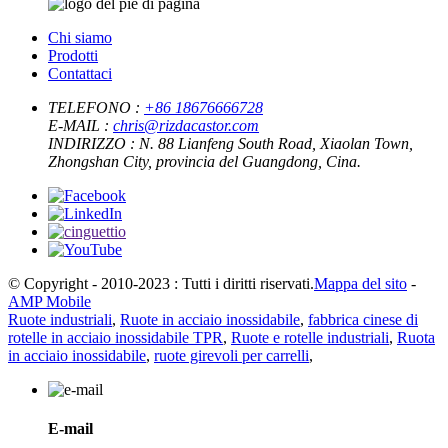
Chi siamo
Prodotti
Contattaci
TELEFONO :
+86 18676666728
E-MAIL :
chris@rizdacastor.com
INDIRIZZO :
N. 88 Lianfeng South Road, Xiaolan Town,
Zhongshan City, provincia del Guangdong, Cina.
© Copyright - 2010-2023 : Tutti i diritti riservati.
Mappa del sito
-
AMP Mobile
Ruote industriali
,
Ruote in acciaio inossidabile
,
fabbrica cinese di
rotelle in acciaio inossidabile TPR
,
Ruote e rotelle industriali
,
Ruota
in acciaio inossidabile
,
ruote girevoli per carrelli
,
E-mail