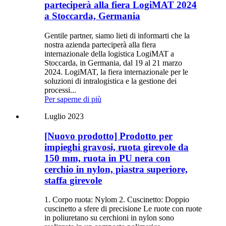
parteciperà alla fiera LogiMAT 2024
a Stoccarda, Germania
Gentile partner, siamo lieti di informarti che la
nostra azienda parteciperà alla fiera
internazionale della logistica LogiMAT a
Stoccarda, in Germania, dal 19 al 21 marzo
2024. LogiMAT, la fiera internazionale per le
soluzioni di intralogistica e la gestione dei
processi...
Per saperne di più
Luglio 2023
[Nuovo prodotto] Prodotto per
impieghi gravosi, ruota girevole da
150 mm, ruota in PU nera con
cerchio in nylon, piastra superiore,
staffa girevole
1. Corpo ruota: Nylom 2. Cuscinetto: Doppio
cuscinetto a sfere di precisione Le ruote con ruote
in poliuretano su cerchioni in nylon sono