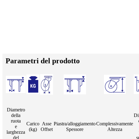
Parametri del prodotto
Diametro
della
Di
ruota
Carico
Asse
Piastra/alloggiamento
Complessivamente
e
(kg)
Offset
Spessore
Altezza
larghezza
del
s