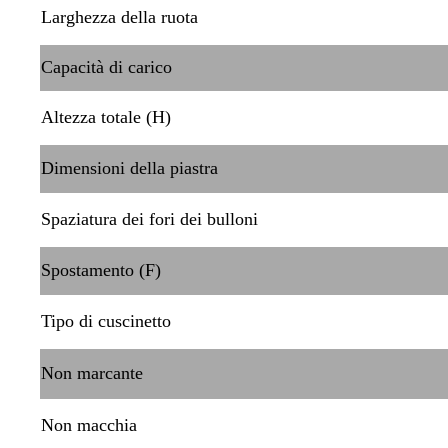
Larghezza della ruota
Capacità di carico
Altezza totale (H)
Dimensioni della piastra
Spaziatura dei fori dei bulloni
Spostamento (F)
Tipo di cuscinetto
Non marcante
Non macchia