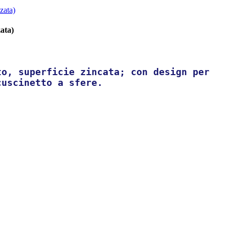
zata)
to, superficie zincata; con design per
cuscinetto a sfere.