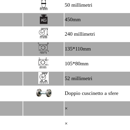
50 millimetri
450mm
240 millimetri
135*110mm
105*80mm
52 millimetri
Doppio cuscinetto a sfere
×
×