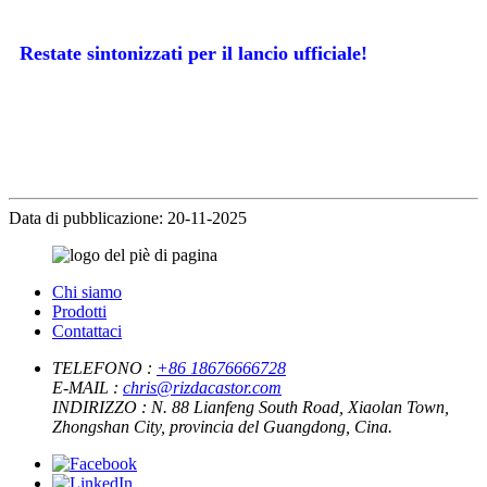
Restate sintonizzati per il lancio ufficiale!
Data di pubblicazione: 20-11-2025
Chi siamo
Prodotti
Contattaci
TELEFONO :
+86 18676666728
E-MAIL :
chris@rizdacastor.com
INDIRIZZO :
N. 88 Lianfeng South Road, Xiaolan Town,
Zhongshan City, provincia del Guangdong, Cina.