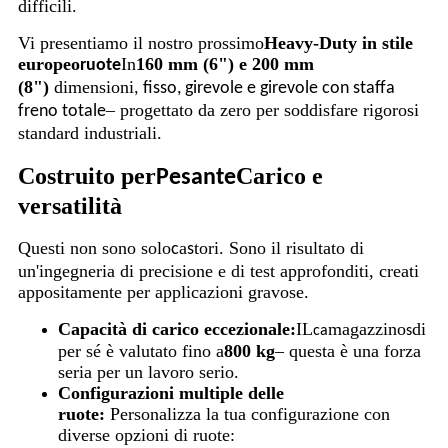
difficili.
Vi presentiamo il nostro prossimo
Heavy-Duty in stile
europeo
In
160 mm (6") e 200 mm
ruote
(8")
dimensioni
,
fisso, girevole e girevole con staffa
– progettato da zero per soddisfare rigorosi
freno totale
standard industriali.
Costruito per
Carico e
Pesante
versatilità
Questi non sono solo
a
tori. Sono il risultato di
c
s
un'ingegneria di precisione e di test approfonditi, creati
appositamente per applicazioni gravose.
Capacità di carico eccezionale:
IL
magazzino
di
ca
s
per sé è valutato fino a
800 kg
– questa è una forza
seria per un lavoro serio.
Configurazioni multiple delle
ruote:
Personalizza la tua configurazione con
diverse opzioni di ruote: